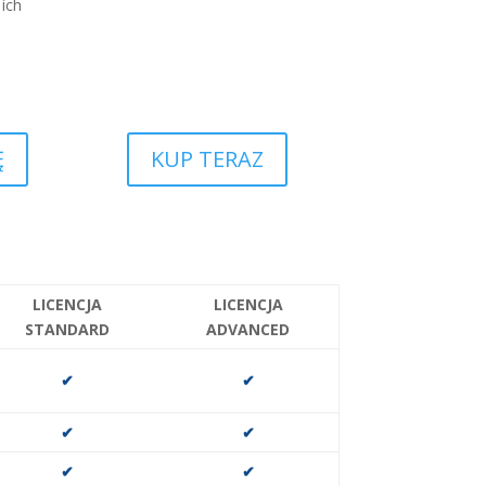
ich
Ę
KUP TERAZ
LICENCJA
LICENCJA
STANDARD
ADVANCED
✔
✔
✔
✔
✔
✔