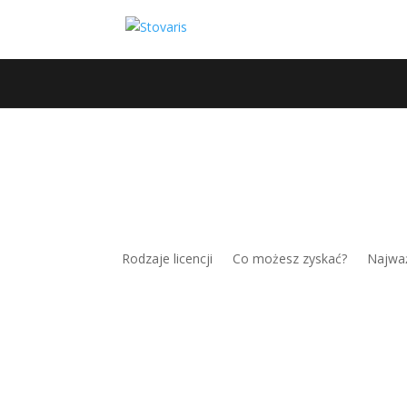
Kofax Power PDF - twó
Rodzaje licencji
Co możesz zyskać?
Najważ