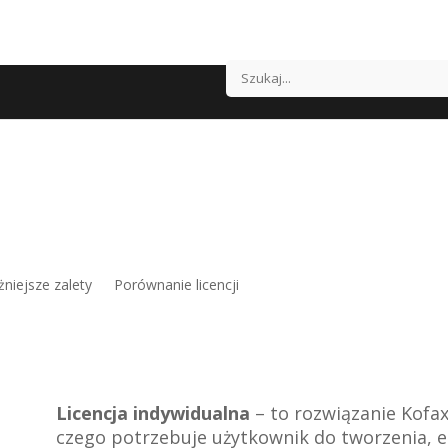
rz, edytuj, konwertuj i udostęp
niejsze zalety
Porównanie licencji
Licencja indywidualna
– to rozwiązanie Kofa
czego potrzebuje użytkownik do tworzenia, e