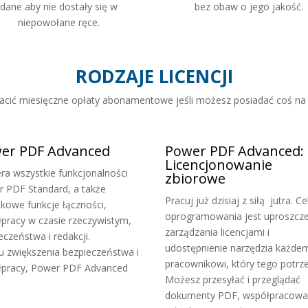
dane aby nie dostały się w
bez obaw o jego jakość.
niepowołane ręce.
RODZAJE LICENCJI
łacić miesięczne opłaty abonamentowe jeśli możesz posiadać coś na
er PDF Advanced
Power PDF Advanced:
Licencjonowanie
ra wszystkie funkcjonalności
zbiorowe
 PDF Standard, a także
Pracuj już dzisiaj z siłą jutra. C
kowe funkcje łączności,
oprogramowania jest uproszcze
pracy w czasie rzeczywistym,
zarządzania licencjami i
eczeństwa i redakcji.
udostępnienie narzędzia każde
u zwiększenia bezpieczeństwa i
pracownikowi, który tego potrze
łpracy, Power PDF Advanced
Możesz przesyłać i przeglądać
dokumenty PDF, współpracowa