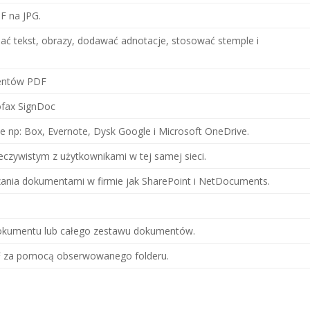
F na JPG.
iać tekst, obrazy, dodawać adnotacje, stosować stemple i
mentów PDF
ofax SignDoc
e np: Box, Evernote, Dysk Google i Microsoft OneDrive.
zeczywistym z użytkownikami w tej samej sieci.
zania dokumentami w firmie jak SharePoint i NetDocuments.
dokumentu lub całego zestawu dokumentów.
F za pomocą obserwowanego folderu.