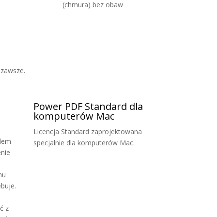
(chmura) bez obaw
 zawsze.
Power PDF Standard dla
komputerów Mac
Licencja Standard zaprojektowana
elem
specjalnie dla komputerów Mac.
nie
mu
buje.
ć z