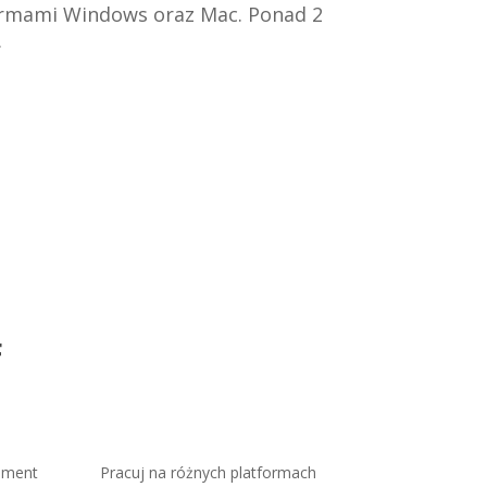
rmami Windows oraz Mac. Ponad 2
.
F
kument
Pracuj na różnych platformach