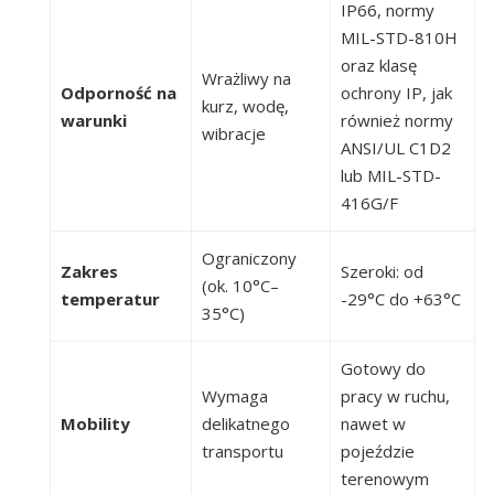
IP66, normy
MIL-STD-810H
oraz klasę
Wrażliwy na
Odporność na
ochrony IP, jak
kurz, wodę,
warunki
również normy
wibracje
ANSI/UL C1D2
lub MIL-STD-
416G/F
Ograniczony
Zakres
Szeroki: od
(ok. 10°C–
temperatur
-29°C do +63°C
35°C)
Gotowy do
Wymaga
pracy w ruchu,
Mobility
delikatnego
nawet w
transportu
pojeździe
terenowym