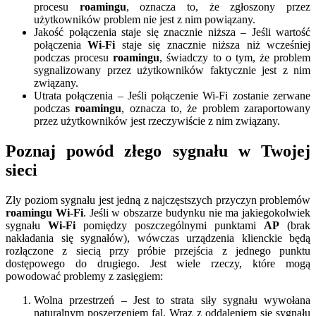
procesu
roamingu
, oznacza to, że zgłoszony przez
użytkowników problem nie jest z nim powiązany.
Jakość połączenia staje się znacznie niższa – Jeśli wartość
połączenia
Wi-Fi
staje się znacznie niższa niż wcześniej
podczas procesu
roamingu
, świadczy to o tym, że problem
sygnalizowany przez użytkowników faktycznie jest z nim
związany.
Utrata połączenia – Jeśli połączenie Wi-Fi zostanie zerwane
podczas
roamingu
, oznacza to, że problem zaraportowany
przez użytkowników jest rzeczywiście z nim związany.
Poznaj powód złego sygnału w Twojej
sieci
Zły poziom sygnału jest jedną z najczęstszych przyczyn problemów
roamingu Wi-Fi
. Jeśli w obszarze budynku nie ma jakiegokolwiek
sygnału
Wi-Fi
pomiędzy poszczególnymi punktami
AP
(brak
nakładania się sygnałów), wówczas urządzenia klienckie będą
rozłączone z siecią przy próbie przejścia z jednego punktu
dostępowego do drugiego. Jest wiele rzeczy, które mogą
powodować problemy z zasięgiem:
Wolna przestrzeń – Jest to strata siły sygnału wywołana
naturalnym poszerzeniem fal. Wraz z oddaleniem się sygnału