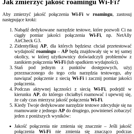
Jak zmierzyć jakość roamingu Wi-Fi?
Aby zmierzyć jakość połączenia
Wi-Fi
w
roamingu
, zastosuj
następujące kroki:
Nabądź dedykowane narzędzie testowe, które pozwoli Ci na
ciągły pomiar jakości połączenia
Wi-Fi
, np. NetAlly
AirCheck G3.
Zidentyfikuj
AP
, dla których będziesz chciał przetestować
wydajność
roamingu
–
AP
będą znajdowały się w tej samej
okolicy, w której użytkownicy doświadczyli problemów z
zanikiem połączenia
Wi-Fi
(lub spadkiem wydajności).
Stań pod jednym z punktów dostępowych, użyj
przeznaczonego do tego celu narzędzia testowego, aby
nawiązać połączenie z siecią
Wi-Fi
i zacznij pomiar jakości
połączenia.
Podczas aktywnej łączności z siecią
Wi-Fi
, podejdź w
kierunku
AP
, do którego chciałbyś roamować i upewnij się,
że cały czas mierzysz jakość połączenia
Wi-Fi
.
Kiedy Twoje dedykowane narzędzie testowe zdecyduje się na
roamowanie z jednego
AP
do drugiego, powinieneś zobaczyć
jeden z poniższych wyników:
Jakość połączenia nie zmienia się znacznie – Jeśli jakość
połączenia
Wi-Fi
nie zmienia się znacząco podczas