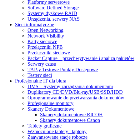
Platformy serwerowe
Software Defined Storage
Systemy dyskowe RAID
Urządzenia, serwery NAS
Sieci informatyczne
Open Networking
Network Visibility
Karty sieciowe
Przełączniki NPB
Przełączniki sieciowe
Packet Capture – przechwytywanie i analiza pakietów
Serwery czasu
TAP-y Testowe Punkty Dostępowe
Testery sieci
Profesjonalne IT dla biura
DMS – Systemy zarządzania dokumentami
Duplikatory CD/DVD/Blu-ray/USB/SSD/HDD
Oprogramowanie do przetwarzania dokumentów
Profesjonalne monitory
Skanery Dokumentowe
Skanery dokumentowe RICOH
Skanery dokumentowe Canon
Tablety graficzne
Wzmocnione tablety i laptopy
Zaawansowane stacje robocze