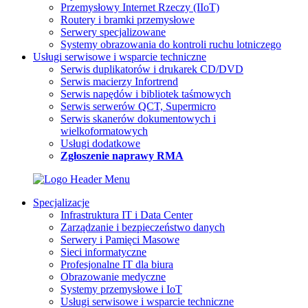
Przemysłowy Internet Rzeczy (IIoT)
Routery i bramki przemysłowe
Serwery specjalizowane
Systemy obrazowania do kontroli ruchu lotniczego
Usługi serwisowe i wsparcie techniczne
Serwis duplikatorów i drukarek CD/DVD
Serwis macierzy Infortrend
Serwis napędów i bibliotek taśmowych
Serwis serwerów QCT, Supermicro
Serwis skanerów dokumentowych i
wielkoformatowych
Usługi dodatkowe
Zgłoszenie naprawy RMA
Specjalizacje
Infrastruktura IT i Data Center
Zarządzanie i bezpieczeństwo danych
Serwery i Pamięci Masowe
Sieci informatyczne
Profesjonalne IT dla biura
Obrazowanie medyczne
Systemy przemysłowe i IoT
Usługi serwisowe i wsparcie techniczne