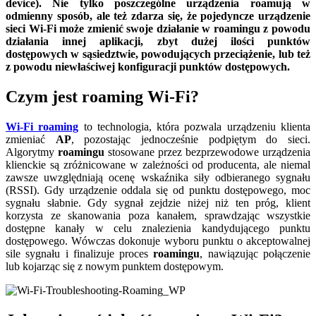
device). Nie tylko poszczególne urządzenia roamują w
odmienny sposób, ale też zdarza się, że pojedyncze urządzenie
sieci Wi-Fi może zmienić swoje działanie w roamingu z powodu
działania innej aplikacji, zbyt dużej ilości punktów
dostępowych w sąsiedztwie, powodujących przeciążenie, lub też
z powodu niewłaściwej konfiguracji punktów dostępowych.
Czym jest roaming Wi-Fi?
Wi-Fi roaming
to technologia, która pozwala urządzeniu klienta
zmieniać
AP
, pozostając jednocześnie podpiętym do sieci.
Algorytmy
roamingu
stosowane przez bezprzewodowe urządzenia
klienckie są zróżnicowane w zależności od producenta, ale niemal
zawsze uwzględniają ocenę wskaźnika siły odbieranego sygnału
(RSSI). Gdy urządzenie oddala się od punktu dostępowego, moc
sygnału słabnie. Gdy sygnał zejdzie niżej niż ten próg, klient
korzysta ze skanowania poza kanałem, sprawdzając wszystkie
dostępne kanały w celu znalezienia kandydującego punktu
dostępowego. Wówczas dokonuje wyboru punktu o akceptowalnej
sile sygnału i finalizuje proces
roamingu
, nawiązując połączenie
lub kojarząc się z nowym punktem dostępowym.