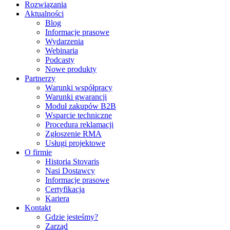
Rozwiązania
Aktualności
Blog
Informacje prasowe
Wydarzenia
Webinaria
Podcasty
Nowe produkty
Partnerzy
Warunki współpracy
Warunki gwarancji
Moduł zakupów B2B
Wsparcie techniczne
Procedura reklamacji
Zgłoszenie RMA
Usługi projektowe
O firmie
Historia Stovaris
Nasi Dostawcy
Informacje prasowe
Certyfikacja
Kariera
Kontakt
Gdzie jesteśmy?
Zarząd