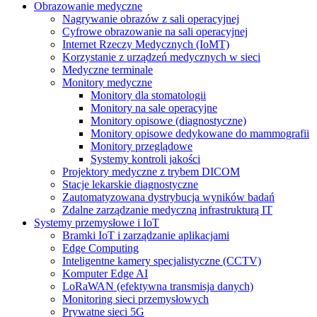
Obrazowanie medyczne
Nagrywanie obrazów z sali operacyjnej
Cyfrowe obrazowanie na sali operacyjnej
Internet Rzeczy Medycznych (IoMT)
Korzystanie z urządzeń medycznych w sieci
Medyczne terminale
Monitory medyczne
Monitory dla stomatologii
Monitory na sale operacyjne
Monitory opisowe (diagnostyczne)
Monitory opisowe dedykowane do mammografii
Monitory przeglądowe
Systemy kontroli jakości
Projektory medyczne z trybem DICOM
Stacje lekarskie diagnostyczne
Zautomatyzowana dystrybucja wyników badań
Zdalne zarządzanie medyczną infrastrukturą IT
Systemy przemysłowe i IoT
Bramki IoT i zarządzanie aplikacjami
Edge Computing
Inteligentne kamery specjalistyczne (CCTV)
Komputer Edge AI
LoRaWAN (efektywna transmisja danych)
Monitoring sieci przemysłowych
Prywatne sieci 5G