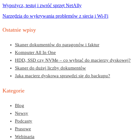
Wypożycz, testuj i zwróć sprzęt NetAlly
Narzędzia do wykrywania problemów z siecią i Wi-F
i
Ostatnie wpisy
Skaner dokumentów do paragonów i faktur
Komputer All In One
HDD, SSD czy NVMe – co wybrać do macierzy dyskowej?
Skaner do dużej liczby dokumentów
Jaka macierz dyskowa sprawdzi się do backupu?
Kategorie
Blog
Newsy
Podcasty
Prasowe
Webinaria