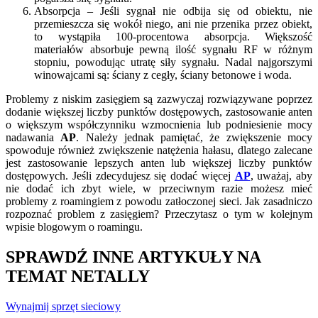
Absorpcja – Jeśli sygnał nie odbija się od obiektu, nie
przemieszcza się wokół niego, ani nie przenika przez obiekt,
to wystąpiła 100-procentowa absorpcja. Większość
materiałów absorbuje pewną ilość sygnału RF w różnym
stopniu, powodując utratę siły sygnału. Nadal najgorszymi
winowajcami są: ściany z cegły, ściany betonowe i woda.
Problemy z niskim zasięgiem są zazwyczaj rozwiązywane poprzez
dodanie większej liczby punktów dostępowych, zastosowanie anten
o większym współczynniku wzmocnienia lub podniesienie mocy
nadawania
AP
. Należy jednak pamiętać, że zwiększenie mocy
spowoduje również zwiększenie natężenia hałasu, dlatego zalecane
jest zastosowanie lepszych anten lub większej liczby punktów
dostępowych. Jeśli zdecydujesz się dodać więcej
AP
, uważaj, aby
nie dodać ich zbyt wiele, w przeciwnym razie możesz mieć
problemy z roamingiem z powodu zatłoczonej sieci. Jak zasadniczo
rozpoznać problem z zasięgiem? Przeczytasz o tym w kolejnym
wpisie blogowym o roamingu.
SPRAWDŹ INNE ARTYKUŁY NA
TEMAT NETALLY
Wynajmij sprzęt sieciowy