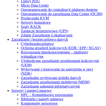
Listwy PDU
Micro Data Center
Oprogramowanie do centralizacji zdalnego dostępu
Oprogramowanie do zarządzania Data Center (DCIM)
Przełączniki KVM
Serwery konsolowe
Szafy RACK
Zasilacze bezprzerwowe (UPS)
Zdalne Zarządzanie Lokalizacjami
Zarządzanie i bezpieczeństwo danych
Cyberbezpieczeństwo
Ochrona urządzeń końcowych (EDR / EPP / NGAV)
Rozwiązania hiperkonwergentne – platformy
wirtualizacyjne
Ujednolicone zarządzanie urządzeniami końcowymi
(UEM)
Wykrywanie i reagowanie na zagrożenia w sieci
(NDR)
Zarządzalne szyfrowane nośniki danych
Zarządzanie urządzeniami mobilnymi (MDM)
Zarządzanie usługami informatycznymi
Serwery i pamięci masowe
HPC – Kompleksowe rozwiązania
Biblioteki i napędy taśmowe
Komponenty serwerowe