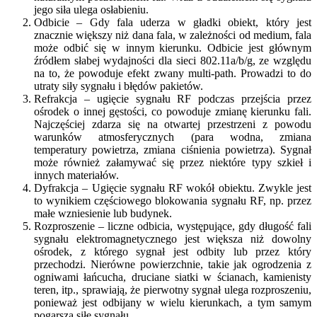
jego siła ulega osłabieniu.
Odbicie – Gdy fala uderza w gładki obiekt, który jest
znacznie większy niż dana fala, w zależności od medium, fala
może odbić się w innym kierunku. Odbicie jest głównym
źródłem słabej wydajności dla sieci 802.11a/b/g, ze względu
na to, że powoduje efekt zwany multi-path. Prowadzi to do
utraty siły sygnału i błędów pakietów.
Refrakcja – ugięcie sygnału RF podczas przejścia przez
ośrodek o innej gęstości, co powoduje zmianę kierunku fali.
Najczęściej zdarza się na otwartej przestrzeni z powodu
warunków atmosferycznych (para wodna, zmiana
temperatury powietrza, zmiana ciśnienia powietrza). Sygnał
może również załamywać się przez niektóre typy szkieł i
innych materiałów.
Dyfrakcja – Ugięcie sygnału RF wokół obiektu. Zwykle jest
to wynikiem częściowego blokowania sygnału RF, np. przez
małe wzniesienie lub budynek.
Rozproszenie – liczne odbicia, występujące, gdy długość fali
sygnału elektromagnetycznego jest większa niż dowolny
ośrodek, z którego sygnał jest odbity lub przez który
przechodzi. Nierówne powierzchnie, takie jak ogrodzenia z
ogniwami łańcucha, druciane siatki w ścianach, kamienisty
teren, itp., sprawiają, że pierwotny sygnał ulega rozproszeniu,
ponieważ jest odbijany w wielu kierunkach, a tym samym
pogarsza siłę sygnału.