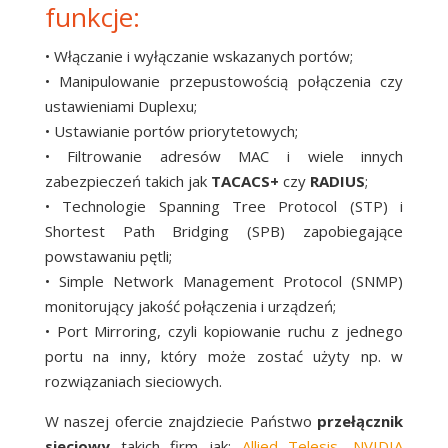
funkcje:
• Włączanie i wyłączanie wskazanych portów;
• Manipulowanie przepustowością połączenia czy
ustawieniami Duplexu;
• Ustawianie portów priorytetowych;
• Filtrowanie adresów MAC i wiele innych
zabezpieczeń takich jak
TACACS+
czy
RADIUS
;
• Technologie Spanning Tree Protocol (STP) i
Shortest Path Bridging (SPB) zapobiegające
powstawaniu pętli;
• Simple Network Management Protocol (SNMP)
monitorujący jakość połączenia i urządzeń;
• Port Mirroring, czyli kopiowanie ruchu z jednego
portu na inny, który może zostać użyty np. w
rozwiązaniach sieciowych.
W naszej ofercie znajdziecie Państwo
przełącznik
sieciowy
takich firm jak:
Allied Telesis
,
NVIDIA