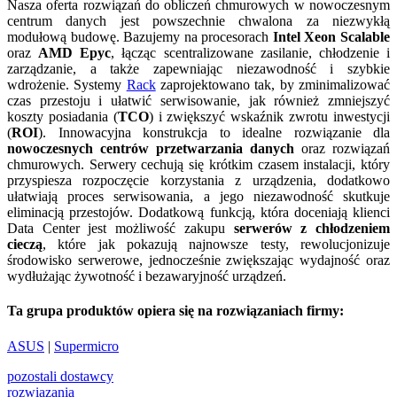
Nasza oferta rozwiązań do obliczeń chmurowych w nowoczesnym
centrum danych jest powszechnie chwalona za niezwykłą
modułową budowę. Bazujemy na procesorach
Intel Xeon Scalable
oraz
AMD Epyc
, łącząc scentralizowane zasilanie, chłodzenie i
zarządzanie, a także zapewniając niezawodność i szybkie
wdrożenie. Systemy
Rack
zaprojektowano tak, by zminimalizować
czas przestoju i ułatwić serwisowanie, jak również zmniejszyć
koszty posiadania (
TCO
) i zwiększyć wskaźnik zwrotu inwestycji
(
ROI
). Innowacyjna konstrukcja to idealne rozwiązanie dla
nowoczesnych centrów przetwarzania danych
oraz rozwiązań
chmurowych. Serwery cechują się krótkim czasem instalacji, który
przyspiesza rozpoczęcie korzystania z urządzenia, dodatkowo
ułatwiają proces serwisowania, a jego niezawodność skutkuje
eliminacją przestojów. Dodatkową funkcją, która doceniają klienci
Data Center jest możliwość zakupu
serwerów z chłodzeniem
cieczą
, które jak pokazują najnowsze testy, rewolucjonizuje
środowisko serwerowe, jednocześnie zwiększając wydajność oraz
wydłużając żywotność i bezawaryjność urządzeń.
Ta grupa produktów opiera się na rozwiązaniach firmy:
ASUS
|
Supermicro
pozostali dostawcy
rozwiązania