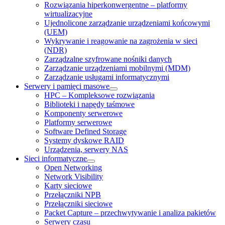
Rozwiązania hiperkonwergentne – platformy
wirtualizacyjne
Ujednolicone zarządzanie urządzeniami końcowymi
(UEM)
Wykrywanie i reagowanie na zagrożenia w sieci
(NDR)
Zarządzalne szyfrowane nośniki danych
Zarządzanie urządzeniami mobilnymi (MDM)
Zarządzanie usługami informatycznymi
Serwery i pamięci masowe
HPC – Kompleksowe rozwiązania
Biblioteki i napędy taśmowe
Komponenty serwerowe
Platformy serwerowe
Software Defined Storage
Systemy dyskowe RAID
Urządzenia, serwery NAS
Sieci informatyczne
Open Networking
Network Visibility
Karty sieciowe
Przełączniki NPB
Przełączniki sieciowe
Packet Capture – przechwytywanie i analiza pakietów
Serwery czasu