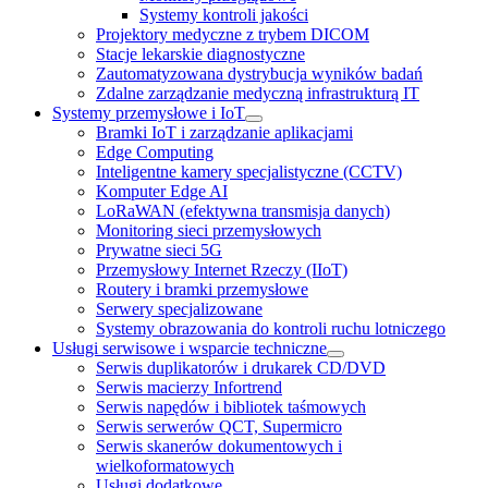
Systemy kontroli jakości
Projektory medyczne z trybem DICOM
Stacje lekarskie diagnostyczne
Zautomatyzowana dystrybucja wyników badań
Zdalne zarządzanie medyczną infrastrukturą IT
Systemy przemysłowe i IoT
Bramki IoT i zarządzanie aplikacjami
Edge Computing
Inteligentne kamery specjalistyczne (CCTV)
Komputer Edge AI
LoRaWAN (efektywna transmisja danych)
Monitoring sieci przemysłowych
Prywatne sieci 5G
Przemysłowy Internet Rzeczy (IIoT)
Routery i bramki przemysłowe
Serwery specjalizowane
Systemy obrazowania do kontroli ruchu lotniczego
Usługi serwisowe i wsparcie techniczne
Serwis duplikatorów i drukarek CD/DVD
Serwis macierzy Infortrend
Serwis napędów i bibliotek taśmowych
Serwis serwerów QCT, Supermicro
Serwis skanerów dokumentowych i
wielkoformatowych
Usługi dodatkowe