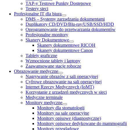
TAP-y Testowe Punkty Dostępowe
Testery sieci
Profesjonalne IT dla biura
DMS – Systemy zarządzania dokumentami
Duplikatory CD/DVD/Blu-ray/USB/SSD/HDD
Oprogramowanie do przetwarzania dokumentów
Profesjonalne monitory
Skanery Dokumentowe
Skanery dokumentowe RICOH
Skanery dokumentowe Canon
Tablety graficzne
Wzmocnione tablety i laptopy
Zaawansowane stacje robocze
Obrazowanie medyczne
Nagrywanie obrazów z sali operacyjnej
Cyfrowe obrazowanie na sali operacyjnej
Internet Rzeczy Medycznych (IoMT)
Korzystanie z urządzeń medycznych w sieci
Medyczne terminale
Monitory medyczne
Monitory dla stomatologii
Monitory na sale operacyjne
Monitory opisowe (diagnostyczne)
Monitory opisowe dedykowane do mammografii
Monitory przeglądowe