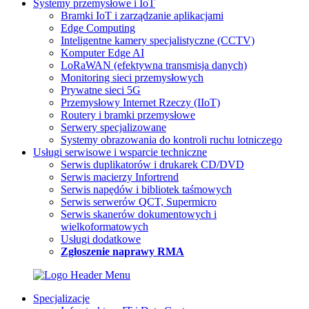
Systemy przemysłowe i IoT
Bramki IoT i zarządzanie aplikacjami
Edge Computing
Inteligentne kamery specjalistyczne (CCTV)
Komputer Edge AI
LoRaWAN (efektywna transmisja danych)
Monitoring sieci przemysłowych
Prywatne sieci 5G
Przemysłowy Internet Rzeczy (IIoT)
Routery i bramki przemysłowe
Serwery specjalizowane
Systemy obrazowania do kontroli ruchu lotniczego
Usługi serwisowe i wsparcie techniczne
Serwis duplikatorów i drukarek CD/DVD
Serwis macierzy Infortrend
Serwis napędów i bibliotek taśmowych
Serwis serwerów QCT, Supermicro
Serwis skanerów dokumentowych i
wielkoformatowych
Usługi dodatkowe
Zgłoszenie naprawy RMA
Specjalizacje