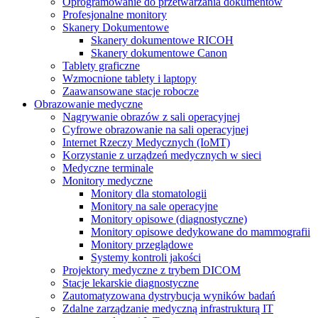
Oprogramowanie do przetwarzania dokumentów
Profesjonalne monitory
Skanery Dokumentowe
Skanery dokumentowe RICOH
Skanery dokumentowe Canon
Tablety graficzne
Wzmocnione tablety i laptopy
Zaawansowane stacje robocze
Obrazowanie medyczne
Nagrywanie obrazów z sali operacyjnej
Cyfrowe obrazowanie na sali operacyjnej
Internet Rzeczy Medycznych (IoMT)
Korzystanie z urządzeń medycznych w sieci
Medyczne terminale
Monitory medyczne
Monitory dla stomatologii
Monitory na sale operacyjne
Monitory opisowe (diagnostyczne)
Monitory opisowe dedykowane do mammografii
Monitory przeglądowe
Systemy kontroli jakości
Projektory medyczne z trybem DICOM
Stacje lekarskie diagnostyczne
Zautomatyzowana dystrybucja wyników badań
Zdalne zarządzanie medyczną infrastrukturą IT