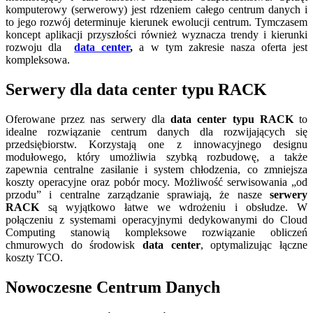
komputerowy (serwerowy) jest rdzeniem całego centrum danych i
to jego rozwój determinuje kierunek ewolucji centrum. Tymczasem
koncept aplikacji przyszłości również wyznacza trendy i kierunki
rozwoju dla
data center
,
a w tym zakresie nasza oferta jest
kompleksowa.
Serwery dla data center typu RACK
Oferowane przez nas serwery dla
data center typu RACK
to
idealne rozwiązanie centrum danych dla rozwijających się
przedsiębiorstw. Korzystają one z innowacyjnego designu
modułowego, który umożliwia szybką rozbudowę, a także
zapewnia centralne zasilanie i system chłodzenia, co zmniejsza
koszty operacyjne oraz pobór mocy. Możliwość serwisowania „od
przodu” i centralne zarządzanie sprawiają, że nasze
serwery
RACK
są wyjątkowo łatwe we wdrożeniu i obsłudze. W
połączeniu z systemami operacyjnymi dedykowanymi do Cloud
Computing stanowią kompleksowe rozwiązanie obliczeń
chmurowych do środowisk
data center
, optymalizując łączne
koszty TCO.
Nowoczesne Centrum Danych