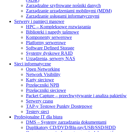
(NDR)
Zarządzalne szyfrowane nośniki danych
Zarządzanie urządzeniami mobilnymi (MDM)
Zarządzanie usługami informatycznymi
Serwery i pamięci masowe
HPC – Kompleksowe rozwiązania
Biblioteki i napędy taśmowe
Komponenty serwerowe
Platformy serwerowe
Software Defined Storage
Systemy dyskowe RAID
Urządzenia, serwery NAS
Sieci informatyczne
Open Networking
Network Visibility
Karty sieciowe
Przełączniki NPB
Przełączniki sieciowe
Packet Capture – przechwytywanie i analiza pakietów
Serwery czasu
TAP-y Testowe Punkty Dostępowe
Testery sieci
Profesjonalne IT dla biura
DMS – Systemy zarządzania dokumentami
Duplikatory CD/DVD/Blu-ray/USB/SSD/HDD