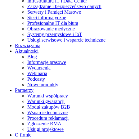
Infrastruktura IT i Data Center
Zarządzanie i bezpieczeństwo danych
Serwery i Pamięci Masowe
Sieci informatyczne
Profesjonalne IT dla biura
Obrazowanie medyczne
Systemy przemysłowe i IoT
Usługi serwisowe i wsparcie techniczne
Rozwiązania
Aktualności
Blog
Informacje prasowe
Wydarzenia
Webinaria
Podcasty
Nowe produkty
Partnerzy
Warunki współpracy
Warunki gwarancji
Moduł zakupów B2B
Wsparcie techniczne
Procedura reklamacji
Zgłoszenie RMA
Usługi projektowe
O firmie