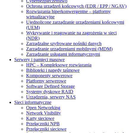
Cyberbezpieczeństwo
Ochrona urządzeń końcowych (EDR / EPP / NGAV)
Rozwiązania hiperkonwergentne – platformy
wirtualizacyjne
Ujednolicone zarządzanie urządzeniami końcowymi
(UEM)
Wykrywanie i reagowanie na zagrożenia w sieci
(NDR)
Zarządzalne szyfrowane nośniki danych
Zarządzanie urządzeniami mobilnymi (MDM)
Zarządzanie usługami informatycznymi
Serwery i pamięci masowe
HPC – Kompleksowe rozwiązania
Biblioteki i napędy taśmowe
Komponenty serwerowe
Platformy serwerowe
Software Defined Storage
Systemy dyskowe RAID
Urządzenia, serwery NAS
Sieci informatyczne
Open Networking
Network Visibility
Karty sieciowe
Przełączniki NPB
Przełączniki sieciowe