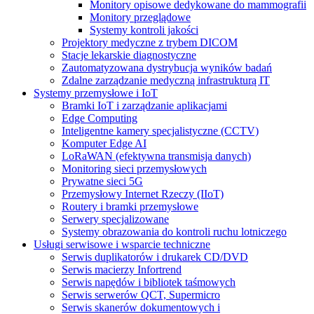
Monitory opisowe dedykowane do mammografii
Monitory przeglądowe
Systemy kontroli jakości
Projektory medyczne z trybem DICOM
Stacje lekarskie diagnostyczne
Zautomatyzowana dystrybucja wyników badań
Zdalne zarządzanie medyczną infrastrukturą IT
Systemy przemysłowe i IoT
Bramki IoT i zarządzanie aplikacjami
Edge Computing
Inteligentne kamery specjalistyczne (CCTV)
Komputer Edge AI
LoRaWAN (efektywna transmisja danych)
Monitoring sieci przemysłowych
Prywatne sieci 5G
Przemysłowy Internet Rzeczy (IIoT)
Routery i bramki przemysłowe
Serwery specjalizowane
Systemy obrazowania do kontroli ruchu lotniczego
Usługi serwisowe i wsparcie techniczne
Serwis duplikatorów i drukarek CD/DVD
Serwis macierzy Infortrend
Serwis napędów i bibliotek taśmowych
Serwis serwerów QCT, Supermicro
Serwis skanerów dokumentowych i