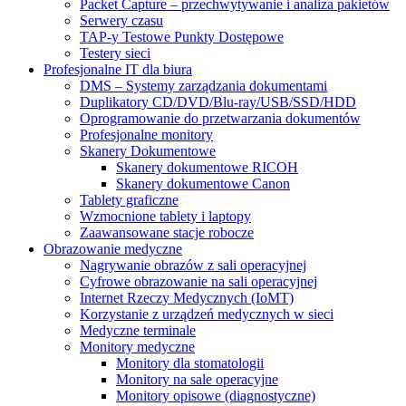
Packet Capture – przechwytywanie i analiza pakietów
Serwery czasu
TAP-y Testowe Punkty Dostępowe
Testery sieci
Profesjonalne IT dla biura
DMS – Systemy zarządzania dokumentami
Duplikatory CD/DVD/Blu-ray/USB/SSD/HDD
Oprogramowanie do przetwarzania dokumentów
Profesjonalne monitory
Skanery Dokumentowe
Skanery dokumentowe RICOH
Skanery dokumentowe Canon
Tablety graficzne
Wzmocnione tablety i laptopy
Zaawansowane stacje robocze
Obrazowanie medyczne
Nagrywanie obrazów z sali operacyjnej
Cyfrowe obrazowanie na sali operacyjnej
Internet Rzeczy Medycznych (IoMT)
Korzystanie z urządzeń medycznych w sieci
Medyczne terminale
Monitory medyczne
Monitory dla stomatologii
Monitory na sale operacyjne
Monitory opisowe (diagnostyczne)