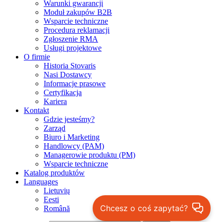
Warunki gwarancji
Moduł zakupów B2B
Wsparcie techniczne
Procedura reklamacji
Zgłoszenie RMA
Usługi projektowe
O firmie
Historia Stovaris
Nasi Dostawcy
Informacje prasowe
Certyfikacja
Kariera
Kontakt
Gdzie jesteśmy?
Zarząd
Biuro i Marketing
Handlowcy (PAM)
Managerowie produktu (PM)
Wsparcie techniczne
Katalog produktów
Languages
Lietuvių
Eesti
Chcesz o coś zapytać?
Română