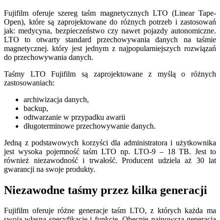
Fujifilm oferuje szereg taśm magnetycznych LTO (Linear Tape-
Open), które są zaprojektowane do różnych potrzeb i zastosowań
jak: medycyna, bezpieczeństwo czy nawet pojazdy autonomiczne.
LTO to otwarty standard przechowywania danych na taśmie
magnetycznej. który jest jednym z najpopularniejszych rozwiązań
do przechowywania danych.
Taśmy LTO Fujifilm są zaprojektowane z myślą o różnych
zastosowaniach:
archiwizacja danych,
backup,
odtwarzanie w przypadku awarii
długoterminowe przechowywanie danych.
Jedną z podstawowych korzyści dla administratora i użytkownika
jest wysoka pojemność taśm LTO np. LTO-9 – 18 TB. Jest to
również niezawodność i trwałość. Producent udziela aż 30 lat
gwarancji na swoje produkty.
Niezawodne taśmy przez kilka generacji
Fujifilm oferuje różne generacje taśm LTO, z których każda ma
swoją własną specyfikację i funkcje. Obecnie najnowszą generacją