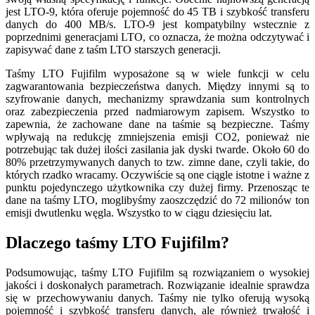
jest LTO-9, która oferuje pojemność do 45 TB i szybkość transferu
danych do 400 MB/s. LTO-9 jest kompatybilny wstecznie z
poprzednimi generacjami LTO, co oznacza, że można odczytywać i
zapisywać dane z taśm LTO starszych generacji.
Taśmy LTO Fujifilm wyposażone są w wiele funkcji w celu
zagwarantowania bezpieczeństwa danych. Między innymi są to
szyfrowanie danych, mechanizmy sprawdzania sum kontrolnych
oraz zabezpieczenia przed nadmiarowym zapisem. Wszystko to
zapewnia, że zachowane dane na taśmie są bezpieczne. Taśmy
wpływają na redukcję zmniejszenia emisji CO2, ponieważ nie
potrzebując tak dużej ilości zasilania jak dyski twarde. Około 60 do
80% przetrzymywanych danych to tzw. zimne dane, czyli takie, do
których rzadko wracamy. Oczywiście są one ciągle istotne i ważne z
punktu pojedynczego użytkownika czy dużej firmy. Przenosząc te
dane na taśmy LTO, moglibyśmy zaoszczędzić do 72 milionów ton
emisji dwutlenku węgla. Wszystko to w ciągu dziesięciu lat.
Dlaczego taśmy LTO Fujifilm?
Podsumowując, taśmy LTO Fujifilm są rozwiązaniem o wysokiej
jakości i doskonałych parametrach. Rozwiązanie idealnie sprawdza
się w przechowywaniu danych. Taśmy nie tylko oferują wysoką
pojemność i szybkość transferu danych, ale również trwałość i