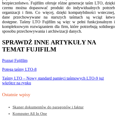
bezpieczeństwo. Fujifilm oferuje różne generacje taśm LTO, dzięki
czemu można dopasować produkt do indywidualnych potrzeb
organizacji i firm. Co więcej, dzięki kompatybilności wstecznej,
dane przechowywane na starszych taśmach są wciąż łatwo
dostępne. Taśmy LTO Fujifilm są więc w pełni funkcjonalnym i
kompleksowym rozwiązaniem dla firm, które potrzebują solidnego
sposobu przechowywania i archiwizacji danych.
SPRAWDŹ INNE ARTYKUŁY NA
TEMAT FUJIFILM
Poznaj Fujifilm
Potęga taśmy LTO-8
Taśmy LTO – Nowy standard pamięci taśmowych LTO-9 już
wkrótce na rynku
Ostatnie wpisy
Skaner dokumentów do paragonów i faktur
Komputer All In One