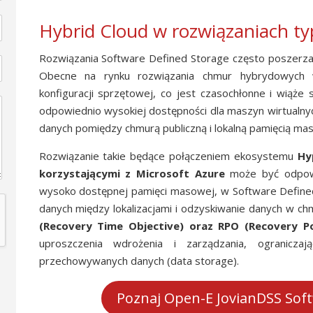
Hybrid Cloud w rozwiązaniach t
Rozwiązania Software Defined Storage często poszerza
Obecne na rynku rozwiązania chmur hybrydowych
konfiguracji sprzętowej, co jest czasochłonne i wiąże
odpowiednio wysokiej dostępności dla maszyn wirtualnych 
danych pomiędzy chmurą publiczną i lokalną pamięcią ma
Rozwiązanie takie będące połączeniem ekosystemu
Hy
korzystającymi z Microsoft Azure
może być odpowi
wysoko dostępnej pamięci masowej, w Software Defined
danych między lokalizacjami i odzyskiwanie danych w ch
(Recovery Time Objective) oraz RPO (Recovery Po
uproszczenia wdrożenia i zarządzania, ogranicza
przechowywanych danych (data storage).
Poznaj Open-E JovianDSS Sof