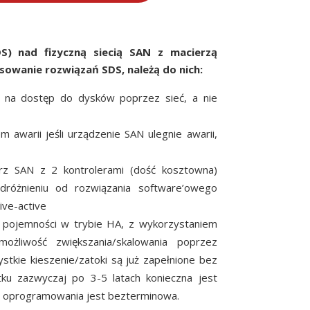
) nad fizyczną siecią SAN z macierzą
sowanie rozwiązań SDS, należą do nich:
 na dostęp do dysków poprzez sieć, a nie
warii jeśli urządzenie SAN ulegnie awarii,
z SAN z 2 kontrolerami (dość kosztowna)
odróżnieniu od rozwiązania software’owego
ve-active
 pojemności w trybie HA, z wykorzystaniem
możliwość zwiększania/skalowania poprzez
tkie kieszenie/zatoki są już zapełnione bez
u zazwyczaj po 3-5 latach konieczna jest
a oprogramowania jest bezterminowa.