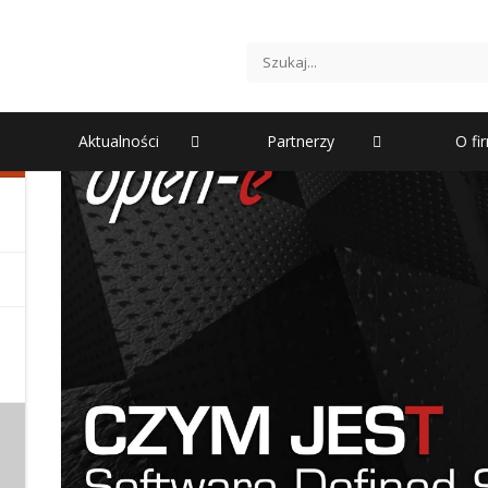
Software Defined Storage (SDS) 
masowa zdefiniowana program
Aktualności
Partnerzy
O fi