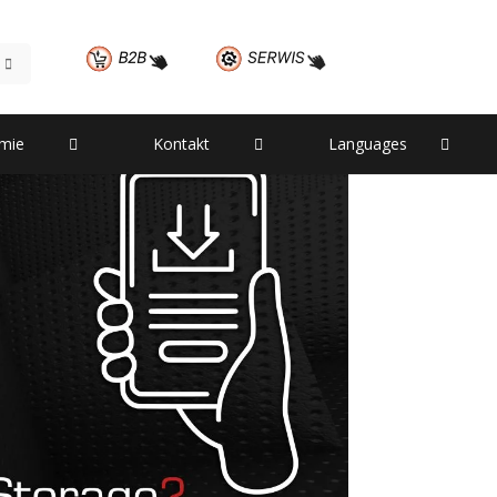
– Czym jest pamięć
owo?
rmie
Kontakt
Languages