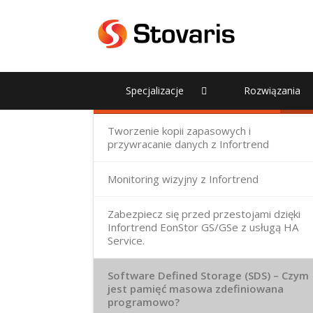
Serwery i pamięci masowe
Specjalizacje
Rozwiązania
Backup danych
Tworzenie kopii zapasowych i
przywracanie danych z Infortrend
Monitoring wizyjny z Infortrend
Zabezpiecz się przed przestojami dzięki
Infortrend EonStor GS/GSe z usługą HA
Service.
Software Defined Storage (SDS) – Czym
jest pamięć masowa zdefiniowana
programowo?