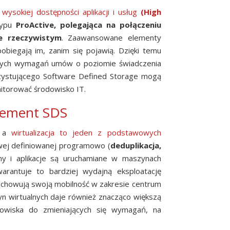
z
wysokiej dostępności aplikacji i usług
(High
typu
ProActive, polegająca na połączeniu
ie rzeczywistym
. Zaawansowane elementy
biegają im, zanim się pojawią. Dzięki temu
cznych wymagań umów o poziomie świadczenia
zystującego Software Defined Storage mogą
nitorować środowisko IT.
element SDS
, a
wirtualizacja
to jeden z podstawowych
wej definiowanej programowo (
deduplikacja,
jny i aplikacje są uruchamiane w maszynach
arantuje to bardziej wydajną eksploatację
achowują swoją mobilność w zakresie centrum
n wirtualnych daje również znacząco większą
dowiska do zmieniających się wymagań, na