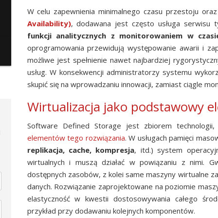
W celu zapewnienia minimalnego czasu przestoju ora
Availability)
, dodawana jest często usługa serwisu 
funkcji analitycznych z monitorowaniem w czas
oprogramowania przewidują występowanie awarii i zapo
możliwe jest spełnienie nawet najbardziej rygorysty
usług. W konsekwencji administratorzy systemu wykor
skupić się na wprowadzaniu innowacji, zamiast ciągle mo
Wirtualizacja jako podstawowy 
Software Defined Storage jest zbiorem technologii
j
elementów tego
rozwiązania
. W usługach pamięci maso
replikacja, cache, kompresja
, itd.) system operacy
wirtualnych i muszą działać w powiązaniu z nimi. Gw
dostępnych zasobów, z kolei same maszyny wirtualne z
danych. Rozwiązanie zaprojektowane na poziomie maszy
elastyczność w kwestii dostosowywania całego śro
przykład przy dodawaniu kolejnych komponentów.