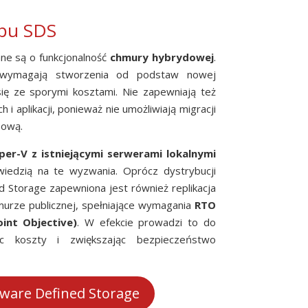
ypu SDS
ne są o funkcjonalność
chmury hybrydowej
.
 wymagają stworzenia od podstaw nowej
 się ze sporymi kosztami. Nie zapewniają też
i aplikacji, ponieważ nie umożliwiają migracji
sową.
per-V z istniejącymi serwerami lokalnymi
edzią na te wyzwania. Oprócz dystrybucji
 Storage zapewniona jest również replikacja
murze publicznej, spełniające wymagania
RTO
int Objective)
. W efekcie prowadzi to do
jąc koszty i zwiększając bezpieczeństwo
tware Defined Storage